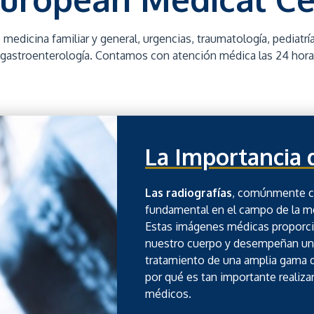
edicina familiar y general, urgencias, traumatología, pediatrí
 gastroenterología. Contamos con atención médica las 24 hora
La Importancia 
Las radiografías
, comúnmente 
fundamental en el campo de la me
Estas imágenes médicas proporcion
nuestro cuerpo y desempeñan un p
tratamiento de una amplia gama 
por qué es tan importante realiz
médicos.