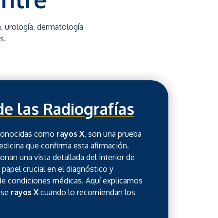
a, urología, dermatología
s.
de las Radiografías
conocidas como
rayos X
, son una prueba
dicina que confirma esta afirmación.
an una vista detallada del interior de
apel crucial en el diagnóstico y
de condiciones médicas. Aquí explicamos
arse
rayos X
cuando lo recomiendan los