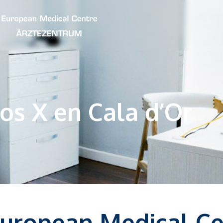
os X en Cala d’Or
European Medical Ce