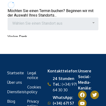
Kontakttelefon
:
Unsere
Startseite
Legal
Social-
notice
24 Stunden
Über uns
Media-
Tel.
: (+34) 971
Cookies
Kanäle
:
64 30 30
Dienstleistungen
policy
WhatsApp:
Blog
Privacy
(+34) 671 57
policy