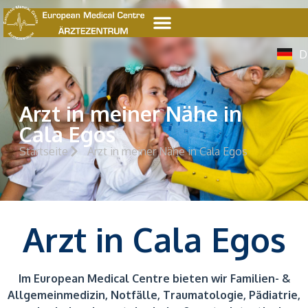
E
D
E
Arzt in meiner Nähe in
Cala Egos
Startseite
Arzt in meiner Nähe in Cala Egos
Arzt in Cala Egos
Im European Medical Centre
bieten wir Familien- &
Allgemeinmedizin, Notfälle, Traumatologie, Pädiatrie,