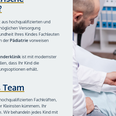
?
 aus hochqualifizierten und
tmöglichen Versorgung
undheit Ihres Kindes Fachleuten
in der
Pädiatrie
vorweisen
inderklinik
ist mit modernster
en, dass Ihr Kind die
ungsoptionen erhält.
s Team
ochqualifizierten Fachkräften,
r Kleinsten kümmern. Ihr
e. Wir behandeln jedes Kind mit