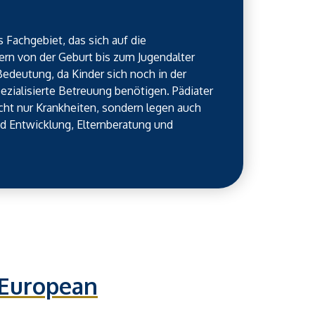
s Fachgebiet, das sich auf die
rn von der Geburt bis zum Jugendalter
 Bedeutung, da Kinder sich noch in der
ezialisierte Betreuung benötigen. Pädiater
cht nur Krankheiten, sondern legen auch
 Entwicklung, Elternberatung und
 European