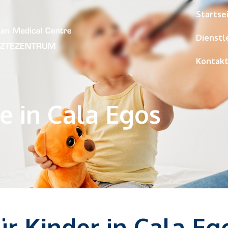
Startse
Dienstl
Kontakt
e in Cala Egos
ür Kinder in Cala Eg