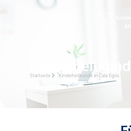
Kinderheilkund
Startseite
Kinderheilkunde in Cala Egos
F