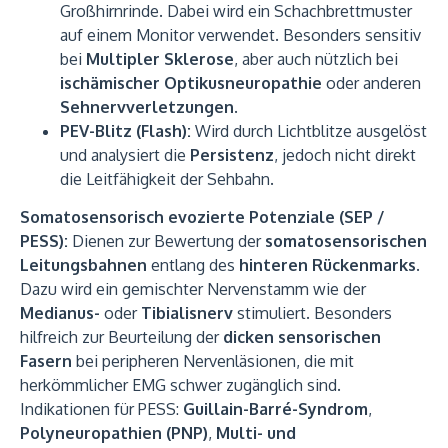
Großhirnrinde. Dabei wird ein Schachbrettmuster
auf einem Monitor verwendet. Besonders sensitiv
bei
Multipler Sklerose
, aber auch nützlich bei
ischämischer Optikusneuropathie
oder anderen
Sehnervverletzungen
.
PEV-Blitz (Flash):
Wird durch Lichtblitze ausgelöst
und analysiert die
Persistenz
, jedoch nicht direkt
die Leitfähigkeit der Sehbahn.
Somatosensorisch evozierte Potenziale (SEP /
PESS):
Dienen zur Bewertung der
somatosensorischen
Leitungsbahnen
entlang des
hinteren Rückenmarks
.
Dazu wird ein gemischter Nervenstamm wie der
Medianus-
oder
Tibialisnerv
stimuliert. Besonders
hilfreich zur Beurteilung der
dicken sensorischen
Fasern
bei peripheren Nervenläsionen, die mit
herkömmlicher EMG schwer zugänglich sind.
Indikationen für PESS:
Guillain-Barré-Syndrom
,
Polyneuropathien (PNP)
,
Multi- und