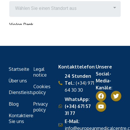
Kontakttelefon
:
Unsere
Startseite
Legal
Social-
notice
24 Stunden
Über uns
Media-
Tel.
: (+34) 971
Cookies
Kanäle
:
64 30 30
Dienstleistungen
policy
WhatsApp:
Blog
Privacy
(+34) 671 57
policy
31 77
Kontaktieren
Sie uns
E-Mail
:
info@europeanmedicalcentre.